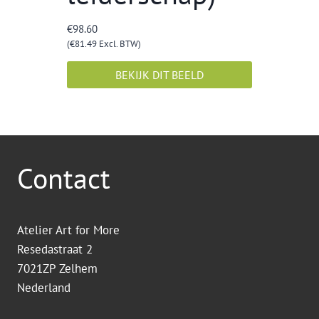
€
98.60
(
€
81.49
Excl. BTW)
BEKIJK DIT BEELD
Contact
Atelier Art for More
Resedastraat 2
7021ZP Zelhem
Nederland