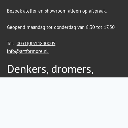
Bezoek atelier en showroom alleen op afspraak.
Geopend maandag tot donderdag van 8.30 tot 17.30
Tel.
0031(0)314840005
info@artformore.nl
Denkers, dromers,
makers
Art for More heeft een exclusieve collectie beelden,
vooral ontworpen en vervaardigd uit eigen productie.
Wij hebben vele beelden ontworpen voor grote