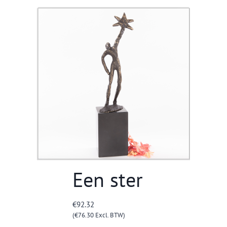
Een ster
€
92.32
(
€
76.30
Excl. BTW)