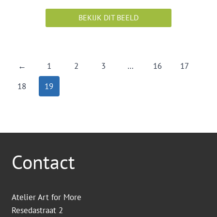
BEKIJK DIT BEELD
←
1
2
3
…
16
17
18
19
Contact
Atelier Art for More
Resedastraat 2