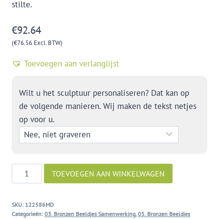
stilte.
€
92.64
(
€
76.56
Excl. BTW)
Toevoegen aan verlanglijst
Wilt u het sculptuur personaliseren? Dat kan op
de volgende manieren. Wij maken de tekst netjes
op voor u.
Aandacht
TOEVOEGEN AAN WINKELWAGEN
aantal
SKU:
122586MD
Categorieën:
03. Bronzen Beeldjes Samenwerking
,
05. Bronzen Beeldjes