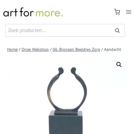
Doorgaan
naar
inhoud
Zoeken
Zoeken
naar:
Home
/
Onze Webshop
/
06. Bronzen Beeldjes Zorg
/
Aandacht