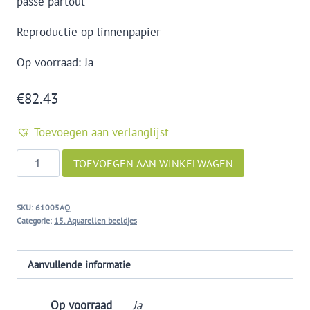
passe partout
Reproductie op linnenpapier
Op voorraad: Ja
€
82.43
Toevoegen aan verlanglijst
Aquarel
TOEVOEGEN AAN WINKELWAGEN
"a
happy
SKU:
61005AQ
handshake"
Categorie:
15. Aquarellen beeldjes
aantal
Aanvullende informatie
Op voorraad
Ja