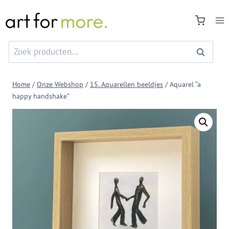
Doorgaan
naar
inhoud
Zoeken
Zoeken
naar:
Home
/
Onze Webshop
/
15. Aquarellen beeldjes
/
Aquarel “a
happy handshake”