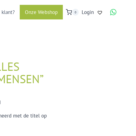
 klant?
Onze Webshop
Login
0
LLES
MENSEN”
M
eerd met de titel op