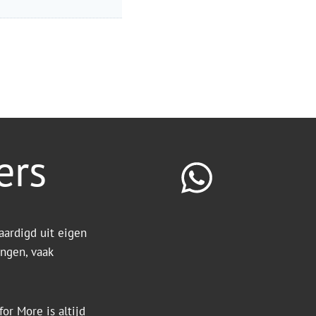
ers
aardigd uit eigen
ingen, vaak
or More is altijd