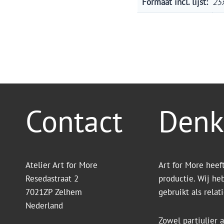
Formaat incl. lijst:
25
Contact
Denk
Atelier Art for More
Art for More heef
Resedastraat 2
productie. Wij he
7021ZP Zelhem
gebruikt als rela
Nederland
Zowel partiulier a