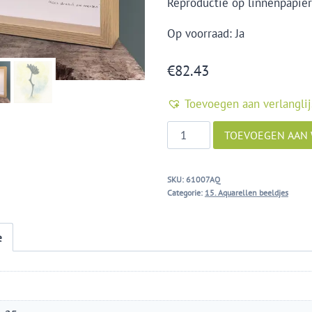
Reproductie op linnenpapier
Op voorraad: Ja
€
82.43
Toevoegen aan verlanglij
Aquarel
TOEVOEGEN AAN
"alles
draait
SKU:
61007AQ
om
Categorie:
15. Aquarellen beeldjes
mensen"
aantal
e