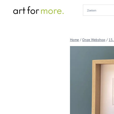
Doorgaan
naar
inhoud
Home
/
Onze Webshop
/
15.