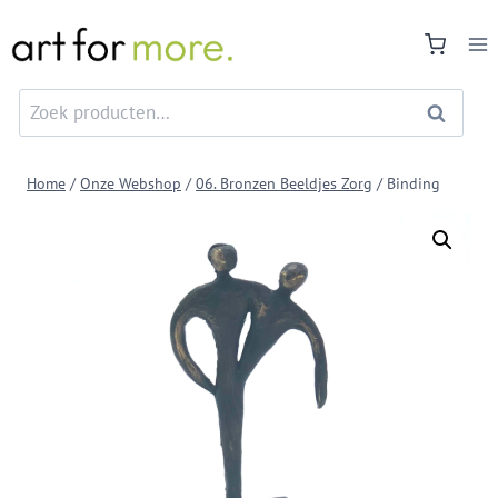
Doorgaan
naar
inhoud
Zoeken
Zoeken
naar:
Home
/
Onze Webshop
/
06. Bronzen Beeldjes Zorg
/
Binding