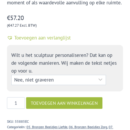
moment of als waardevolle aanvulling op elke ruimte.
€
57.20
(
€
47.27
Excl. BTW)
Toevoegen aan verlanglijst
Wilt u het sculptuur personaliseren? Dat kan op
de volgende manieren. Wij maken de tekst netjes
op voor u.
Binding
TOEVOEGEN AAN WINKELWAGEN
aantal
SKU:
55885EC
Categorieën:
05. Bronzen Beeldjes Liefde
,
06. Bronzen Beeldjes Zorg
,
07.