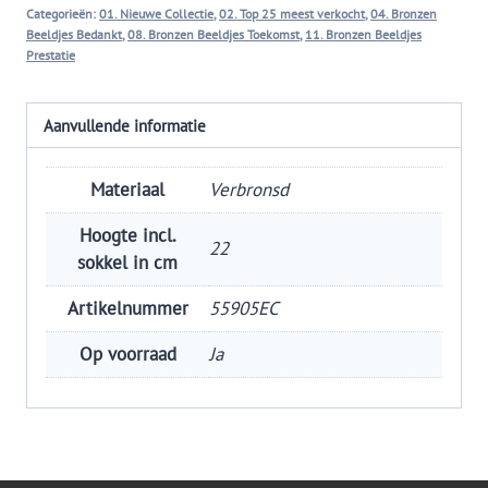
toekomst
Categorieën:
01. Nieuwe Collectie
,
02. Top 25 meest verkocht
,
04. Bronzen
aantal
Beeldjes Bedankt
,
08. Bronzen Beeldjes Toekomst
,
11. Bronzen Beeldjes
Prestatie
Aanvullende informatie
Materiaal
Verbronsd
Hoogte incl.
22
sokkel in cm
Artikelnummer
55905EC
Op voorraad
Ja