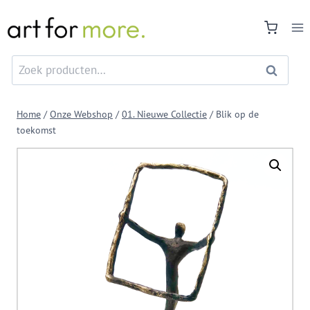
Doorgaan
naar
inhoud
Zoeken
Zoeken
naar:
Home
/
Onze Webshop
/
01. Nieuwe Collectie
/
Blik op de
toekomst