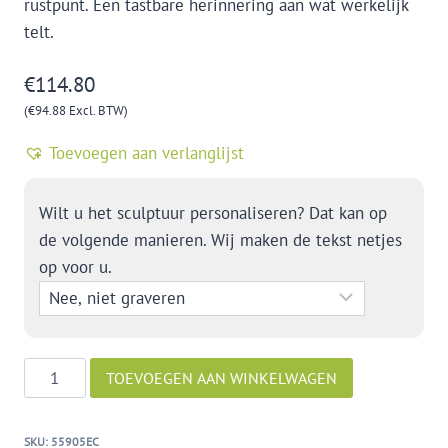
rustpunt. Een tastbare herinnering aan wat werkelijk
telt.
€
114.80
(
€
94.88
Excl. BTW)
Toevoegen aan verlanglijst
Wilt u het sculptuur personaliseren? Dat kan op
de volgende manieren. Wij maken de tekst netjes
op voor u.
Blik
TOEVOEGEN AAN WINKELWAGEN
op
de
SKU:
55905EC