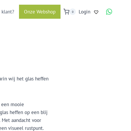
 klant?
Onze Webshop
Login
0
in wij het glas heffen
an een mooie
las heffen op een blij
 Met aandacht voor
een visueel rustpunt.