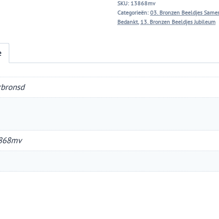
SKU:
13868mv
Categorieën:
03. Bronzen Beeldjes Same
Bedankt
,
13. Bronzen Beeldjes Jubileum
e
rbronsd
868mv