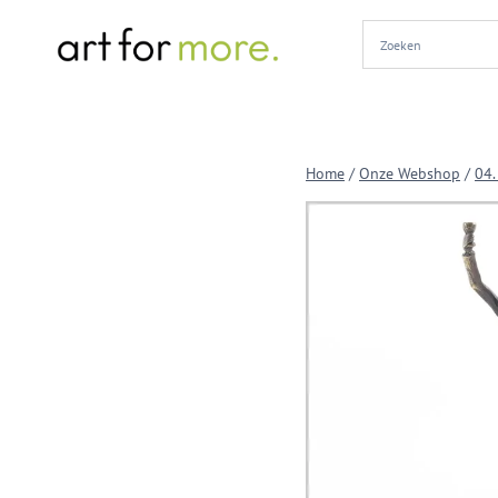
Doorgaan
naar
inhoud
Home
/
Onze Webshop
/
04.