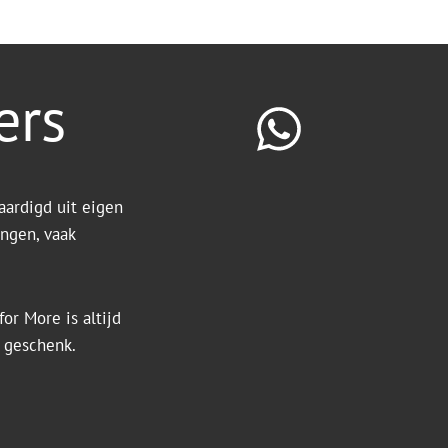
ers
aardigd uit eigen
ingen, vaak
or More is altijd
k geschenk.