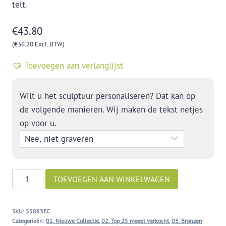
telt.
€
43.80
(
€
36.20
Excl. BTW)
Toevoegen aan verlanglijst
Wilt u het sculptuur personaliseren? Dat kan op
de volgende manieren. Wij maken de tekst netjes
op voor u.
Dankjewel
TOEVOEGEN AAN WINKELWAGEN
aantal
SKU:
55883EC
Categorieën:
01. Nieuwe Collectie
,
02. Top 25 meest verkocht
,
03. Bronzen