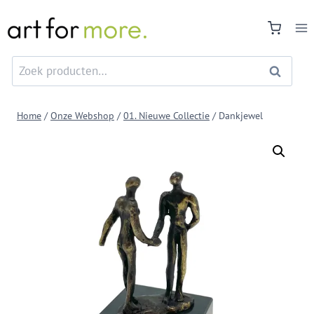
Doorgaan
naar
inhoud
Zoeken
Zoeken
naar:
Home
/
Onze Webshop
/
01. Nieuwe Collectie
/
Dankjewel