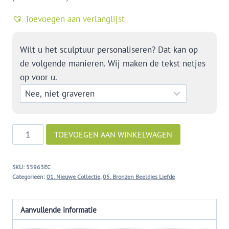
Toevoegen aan verlanglijst
Wilt u het sculptuur personaliseren? Dat kan op
de volgende manieren. Wij maken de tekst netjes
op voor u.
De
TOEVOEGEN AAN WINKELWAGEN
dans
van
SKU:
55963EC
evenwicht
Categorieën:
01. Nieuwe Collectie
,
05. Bronzen Beeldjes Liefde
aantal
Aanvullende informatie