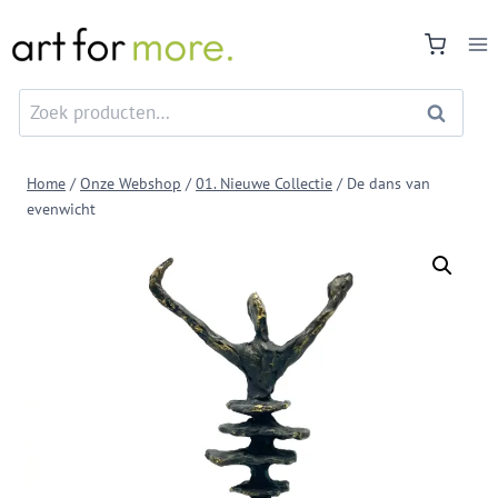
Doorgaan
naar
inhoud
Zoeken
Zoeken
naar:
Home
/
Onze Webshop
/
01. Nieuwe Collectie
/
De dans van
evenwicht