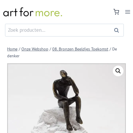
Doorgaan
naar
inhoud
Zoeken
Zoeken
naar:
Home
/
Onze Webshop
/
08. Bronzen Beeldjes Toekomst
/
De
denker