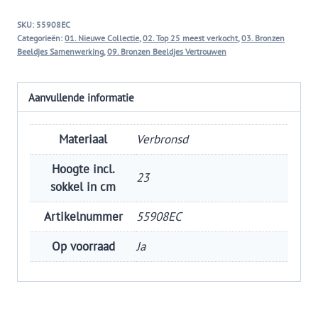
samenwerking
SKU:
55908EC
aantal
Categorieën:
01. Nieuwe Collectie
,
02. Top 25 meest verkocht
,
03. Bronzen
Beeldjes Samenwerking
,
09. Bronzen Beeldjes Vertrouwen
Aanvullende informatie
Materiaal
Verbronsd
Hoogte incl.
23
sokkel in cm
Artikelnummer
55908EC
Op voorraad
Ja