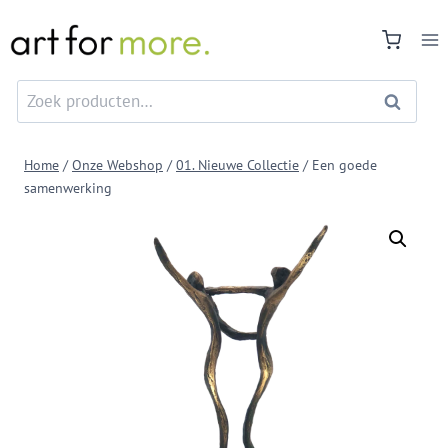
Doorgaan
naar
inhoud
Zoeken
Zoeken
naar:
Home
/
Onze Webshop
/
01. Nieuwe Collectie
/
Een goede
samenwerking