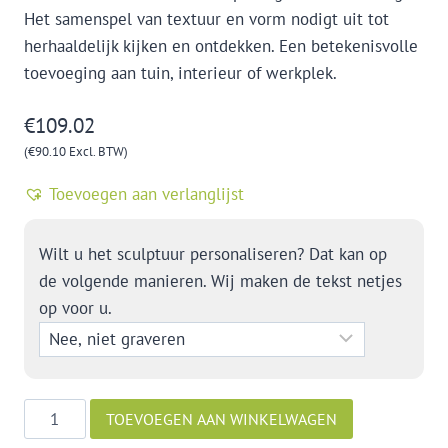
Het samenspel van textuur en vorm nodigt uit tot
herhaaldelijk kijken en ontdekken. Een betekenisvolle
toevoeging aan tuin, interieur of werkplek.
€
109.02
(
€
90.10
Excl. BTW)
Toevoegen aan verlanglijst
Wilt u het sculptuur personaliseren? Dat kan op
de volgende manieren. Wij maken de tekst netjes
op voor u.
Een
TOEVOEGEN AAN WINKELWAGEN
goede