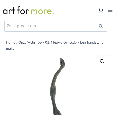
Doorgaan
naar
inhoud
Zoeken
Zoeken
naar:
Home
/
Onze Webshop
/
01. Nieuwe Collectie
/
Een handstand
maken