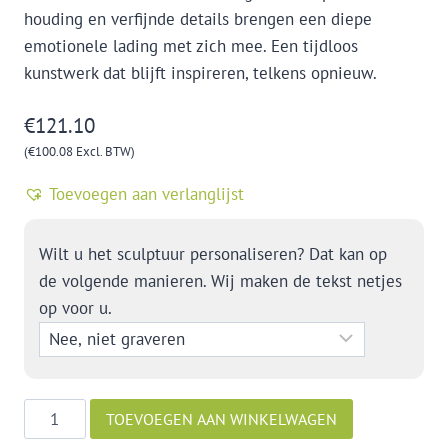
houding en verfijnde details brengen een diepe
emotionele lading met zich mee. Een tijdloos
kunstwerk dat blijft inspireren, telkens opnieuw.
€
121.10
(
€
100.08
Excl. BTW)
Toevoegen aan verlanglijst
Wilt u het sculptuur personaliseren? Dat kan op
de volgende manieren. Wij maken de tekst netjes
op voor u.
Een
TOEVOEGEN AAN WINKELWAGEN
handstand