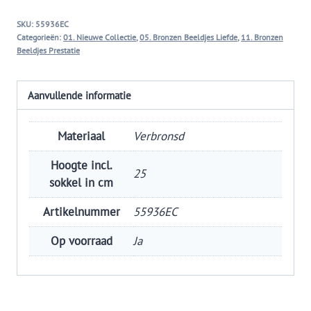
maken
SKU:
55936EC
aantal
Categorieën:
01. Nieuwe Collectie
,
05. Bronzen Beeldjes Liefde
,
11. Bronzen
Beeldjes Prestatie
Aanvullende informatie
Materiaal
Verbronsd
Hoogte incl.
25
sokkel in cm
Artikelnummer
55936EC
Op voorraad
Ja