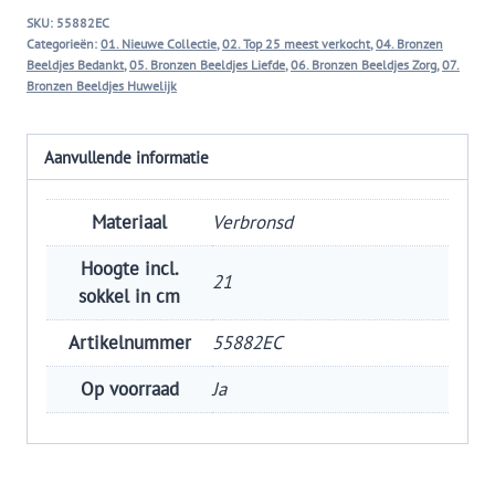
voor
SKU:
55882EC
elkaar
Categorieën:
01. Nieuwe Collectie
,
02. Top 25 meest verkocht
,
04. Bronzen
hebben
Beeldjes Bedankt
,
05. Bronzen Beeldjes Liefde
,
06. Bronzen Beeldjes Zorg
,
07.
Bronzen Beeldjes Huwelijk
aantal
Aanvullende informatie
Materiaal
Verbronsd
Hoogte incl.
21
sokkel in cm
Artikelnummer
55882EC
Op voorraad
Ja