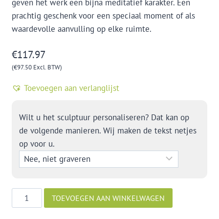
geven het werk een bijna meditatief karakter. Een
prachtig geschenk voor een speciaal moment of als
waardevolle aanvulling op elke ruimte.
€
117.97
(
€
97.50
Excl. BTW)
Toevoegen aan verlanglijst
Wilt u het sculptuur personaliseren? Dat kan op
de volgende manieren. Wij maken de tekst netjes
op voor u.
Een
TOEVOEGEN AAN WINKELWAGEN
hart