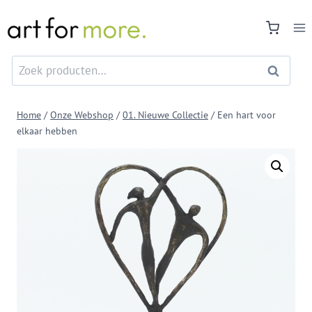
Doorgaan
naar
inhoud
Zoeken
Zoeken
naar:
Home
/
Onze Webshop
/
01. Nieuwe Collectie
/
Een hart voor
elkaar hebben