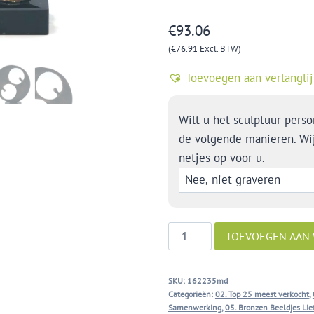
€
93.06
(
€
76.91
Excl. BTW)
Toevoegen aan verlanglij
Wilt u het sculptuur perso
de volgende manieren. Wi
netjes op voor u.
Één
TOEVOEGEN AAN
zijn
aantal
SKU:
162235md
Categorieën:
02. Top 25 meest verkocht
,
Samenwerking
,
05. Bronzen Beeldjes Lie