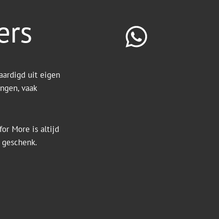
ers
aardigd uit eigen
ingen, vaak
or More is altijd
k geschenk.