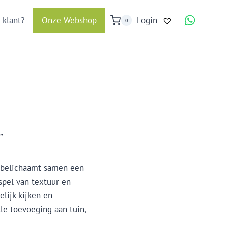
 klant?
Onze Webshop
Login
0
”
’ belichaamt samen een
pel van textuur en
elijk kijken en
le toevoeging aan tuin,