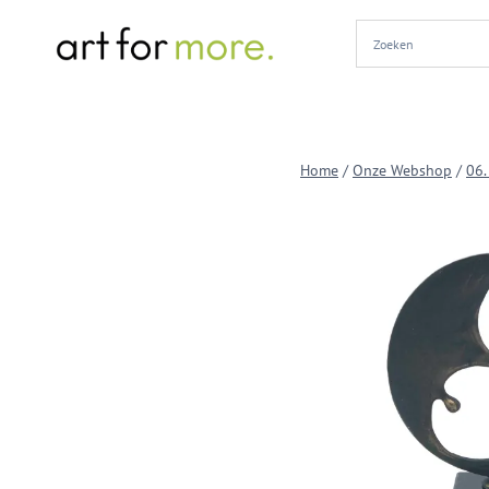
Doorgaan
naar
inhoud
Home
/
Onze Webshop
/
06.