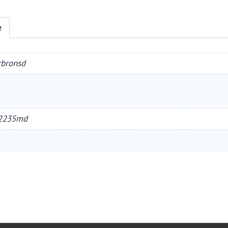
e
rbronsd
2235md