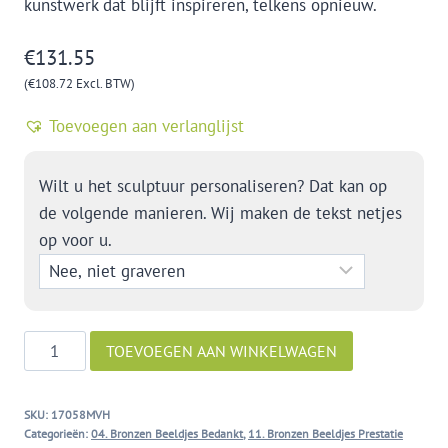
kunstwerk dat blijft inspireren, telkens opnieuw.
€
131.55
(
€
108.72
Excl. BTW)
Toevoegen aan verlanglijst
Wilt u het sculptuur personaliseren? Dat kan op
de volgende manieren. Wij maken de tekst netjes
op voor u.
Gedreven
TOEVOEGEN AAN WINKELWAGEN
aantal
SKU:
17058MVH
Categorieën:
04. Bronzen Beeldjes Bedankt
,
11. Bronzen Beeldjes Prestatie