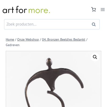
Doorgaan
naar
inhoud
Zoeken
Zoeken
naar:
Home
/
Onze Webshop
/
04. Bronzen Beeldjes Bedankt
/
Gedreven