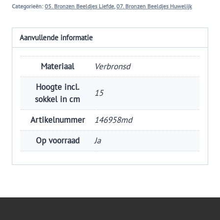
Categorieën:
05. Bronzen Beeldjes Liefde
,
07. Bronzen Beeldjes Huwelijk
Aanvullende informatie
Materiaal
Verbronsd
Hoogte incl.
15
sokkel in cm
Artikelnummer
146958md
Op voorraad
Ja