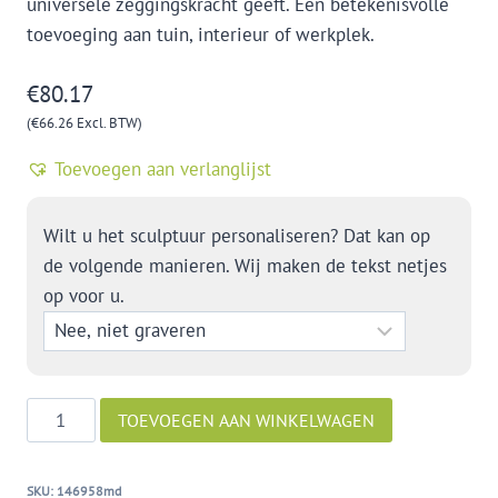
universele zeggingskracht geeft. Een betekenisvolle
toevoeging aan tuin, interieur of werkplek.
€
80.17
(
€
66.26
Excl. BTW)
Toevoegen aan verlanglijst
Wilt u het sculptuur personaliseren? Dat kan op
de volgende manieren. Wij maken de tekst netjes
op voor u.
Genegenheid
TOEVOEGEN AAN WINKELWAGEN
aantal
SKU:
146958md