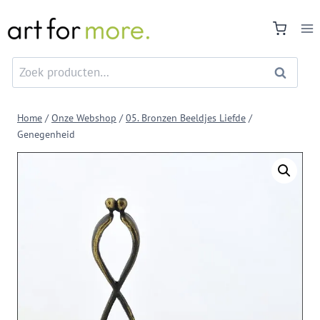
Doorgaan
naar
inhoud
Zoeken
Zoeken
naar:
Home
/
Onze Webshop
/
05. Bronzen Beeldjes Liefde
/
Genegenheid