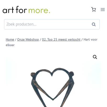
Doorgaan
naar
inhoud
Zoeken
Zoeken
naar:
Home
/
Onze Webshop
/
02. Top 25 meest verkocht
/
Hart voor
elkaar