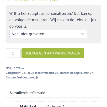
Wilt u het sculptuur personaliseren? Dat kan op
de volgende manieren. Wij maken de tekst netjes
op voor u.
Hart
TOEVOEGEN AAN WINKELWAGEN
voor
elkaar
SKU:
13678mv
aantal
Categorieën:
02. Top 25 meest verkocht
,
05. Bronzen Beeldjes Liefde
,
07.
Bronzen Beeldjes Huwelijk
Aanvullende informatie
Materiaal
Verbronsd