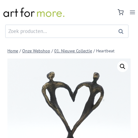
Doorgaan
naar
inhoud
Zoeken
Zoeken
naar:
Home
/
Onze Webshop
/
01. Nieuwe Collectie
/
Heartbeat