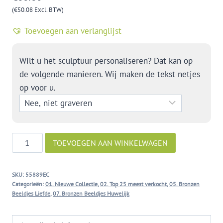
(
€
50.08
Excl. BTW)
Toevoegen aan verlanglijst
Wilt u het sculptuur personaliseren? Dat kan op
de volgende manieren. Wij maken de tekst netjes
op voor u.
Heartbeat
TOEVOEGEN AAN WINKELWAGEN
aantal
SKU:
55889EC
Categorieën:
01. Nieuwe Collectie
,
02. Top 25 meest verkocht
,
05. Bronzen
Beeldjes Liefde
,
07. Bronzen Beeldjes Huwelijk