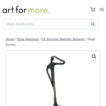
Doorgaan
naar
inhoud
Zoeken
Zoeken
naar:
Home
/
Onze Webshop
/
04. Bronzen Beeldjes Bedankt
/
Hoge
bomen