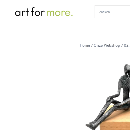
Doorgaan
naar
inhoud
Home
/
Onze Webshop
/
02.