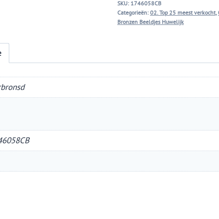
SKU:
1746058CB
Categorieën:
02. Top 25 meest verkocht
,
Bronzen Beeldjes Huwelijk
e
rbronsd
46058CB