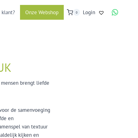
 klant?
Onze Webshop
Login
0
UK
mensen brengt liefde
l voor de samenvoeging
fde en
samenspel van textuur
aldelijk kijken en