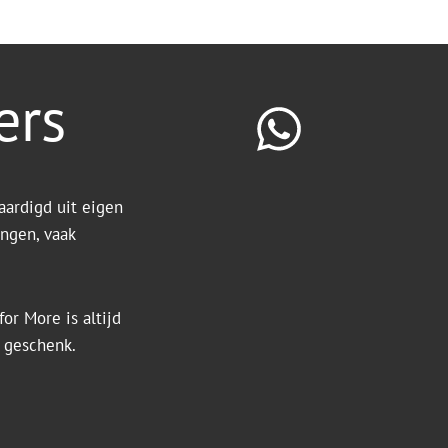
ers
aardigd uit eigen
ingen, vaak
or More is altijd
k geschenk.