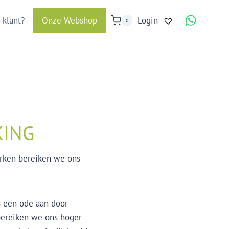
 klant?
Onze Webshop
Login
0
ING
erken bereiken we ons
s een ode aan door
bereiken we ons hoger