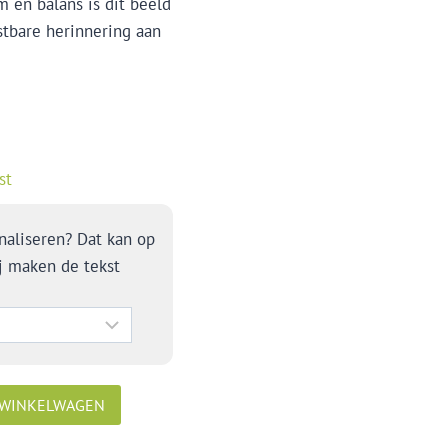
 en balans is dit beeld
stbare herinnering aan
st
naliseren? Dat kan op
j maken de tekst
 WINKELWAGEN