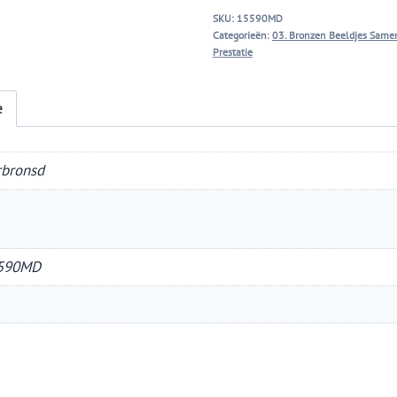
aantal
SKU:
15590MD
Categorieën:
03. Bronzen Beeldjes Same
Prestatie
e
rbronsd
590MD