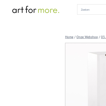
Doorgaan
naar
inhoud
Home
/
Onze Webshop
/
03.