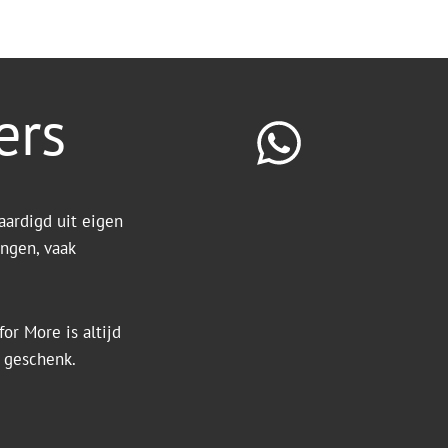
ers
aardigd uit eigen
ingen, vaak
or More is altijd
k geschenk.