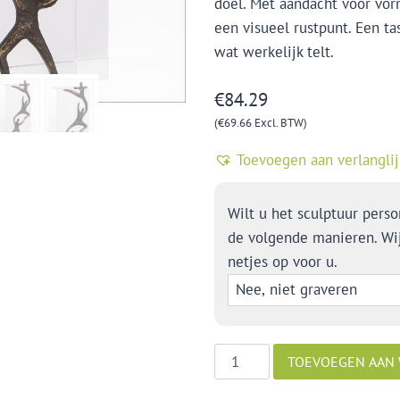
doel. Met aandacht voor vorm
een visueel rustpunt. Een ta
wat werkelijk telt.
€
84.29
(
€
69.66
Excl. BTW)
Toevoegen aan verlanglij
Wilt u het sculptuur perso
de volgende manieren. Wi
netjes op voor u.
Intensieve
TOEVOEGEN AAN
samenwerking