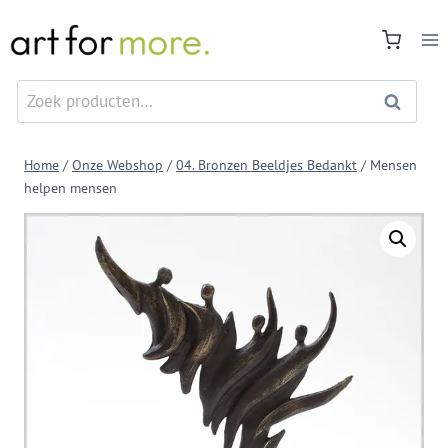
Doorgaan
naar
inhoud
Zoeken
Zoeken
naar:
Home
/
Onze Webshop
/
04. Bronzen Beeldjes Bedankt
/
Mensen
helpen mensen