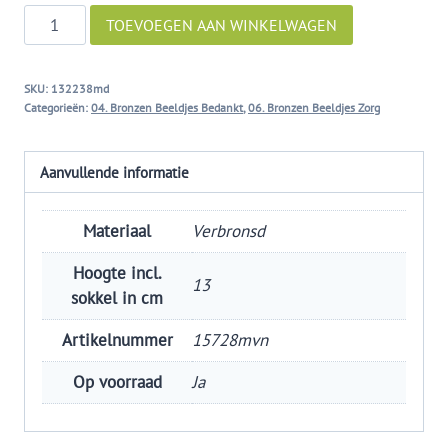
Mensen
TOEVOEGEN AAN WINKELWAGEN
helpen
mensen
SKU:
132238md
aantal
Categorieën:
04. Bronzen Beeldjes Bedankt
,
06. Bronzen Beeldjes Zorg
Aanvullende informatie
Materiaal
Verbronsd
Hoogte incl.
13
sokkel in cm
Artikelnummer
15728mvn
Op voorraad
Ja