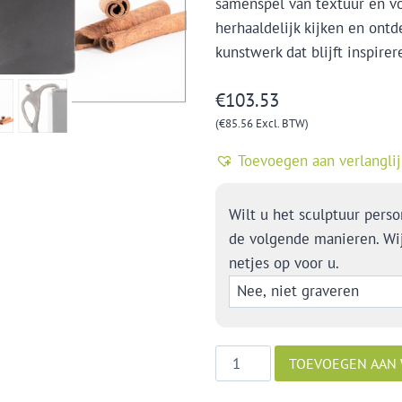
samenspel van textuur en vo
herhaaldelijk kijken en ontd
kunstwerk dat blijft inspire
€
103.53
(
€
85.56
Excl. BTW)
Toevoegen aan verlanglij
Wilt u het sculptuur perso
de volgende manieren. Wi
netjes op voor u.
Naar
TOEVOEGEN AAN
het