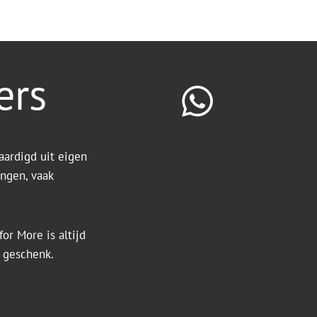
ers
aardigd uit eigen
ingen, vaak
or More is altijd
k geschenk.