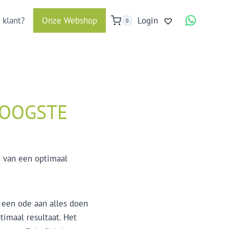
 klant?
Onze Webshop
Login
0
HOOGSTE
n van een optimaal
s een ode aan alles doen
timaal resultaat. Het