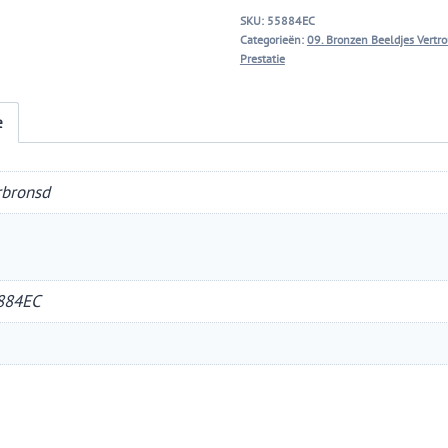
hoogste
SKU:
55884EC
streven
Categorieën:
09. Bronzen Beeldjes Vertr
aantal
Prestatie
e
rbronsd
884EC