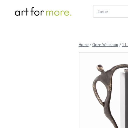
Doorgaan
naar
inhoud
Home
/
Onze Webshop
/
11.