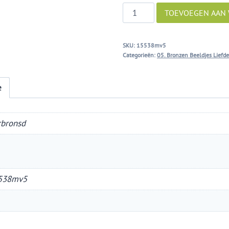
Oneindig
TOEVOEGEN AAN
liefdesgeluk
(2
SKU:
15538mv5
mannen)
Categorieën:
05. Bronzen Beeldjes Liefde
aantal
e
rbronsd
538mv5