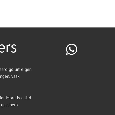
ers
aardigd uit eigen
ingen, vaak
or More is altijd
k geschenk.