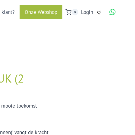
 klant?
Onze Webshop
Login
0
UK (2
n mooie toekomst
nnen)’ vangt de kracht