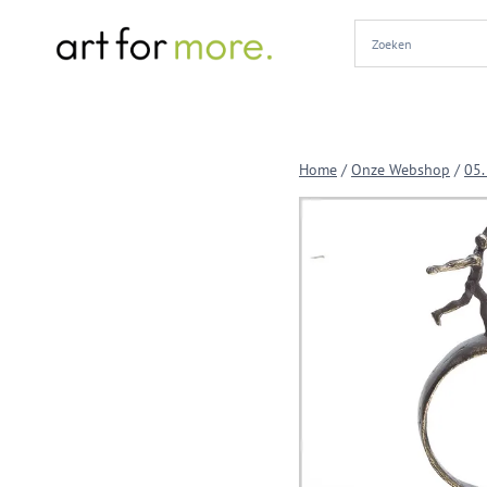
Doorgaan
naar
inhoud
Home
/
Onze Webshop
/
05.