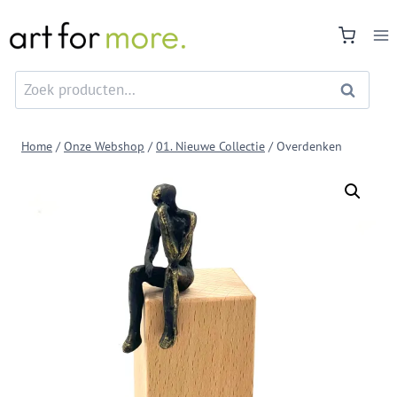
Doorgaan
naar
inhoud
Zoeken
Zoeken
naar:
Home
/
Onze Webshop
/
01. Nieuwe Collectie
/
Overdenken