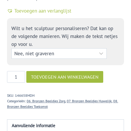
Toevoegen aan verlanglijst
Wilt u het sculptuur personaliseren? Dat kan op
de volgende manieren. Wij maken de tekst netjes
op voor u.
Samen
TOEVOEGEN AAN WINKELWAGEN
naar
de
SKU:
146658MDH
toekomst
Categorieën:
06. Bronzen Beeldjes Zorg
,
07. Bronzen Beeldjes Huwelijk
,
08.
kijken
Bronzen Beeldjes Toekomst
aantal
Aanvullende informatie