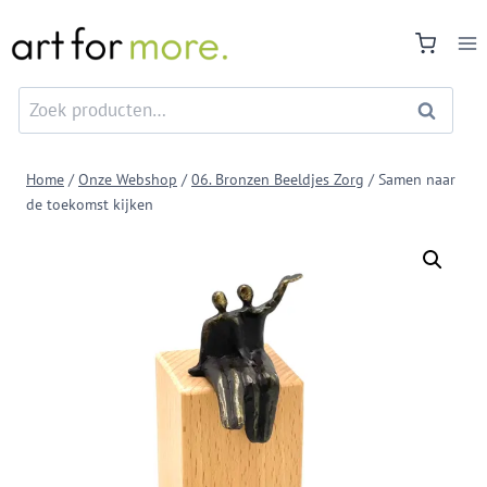
Doorgaan
naar
inhoud
Zoeken
Zoeken
naar:
Home
/
Onze Webshop
/
06. Bronzen Beeldjes Zorg
/
Samen naar
de toekomst kijken