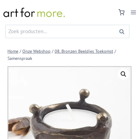
Doorgaan
naar
inhoud
Zoeken
Zoeken
naar:
Home
/
Onze Webshop
/
08. Bronzen Beeldjes Toekomst
/
Samenspraak