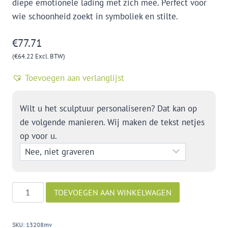
diepe emotionele lading met zich mee. Perfect voor
wie schoonheid zoekt in symboliek en stilte.
€
77.71
(
€
64.22
Excl. BTW)
Toevoegen aan verlanglijst
Wilt u het sculptuur personaliseren? Dat kan op
de volgende manieren. Wij maken de tekst netjes
op voor u.
Shake
TOEVOEGEN AAN WINKELWAGEN
hands
aantal
SKU:
13208mv