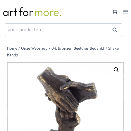
Doorgaan
naar
inhoud
Zoeken
Zoeken
naar:
Home
/
Onze Webshop
/
04. Bronzen Beeldjes Bedankt
/
Shake
hands