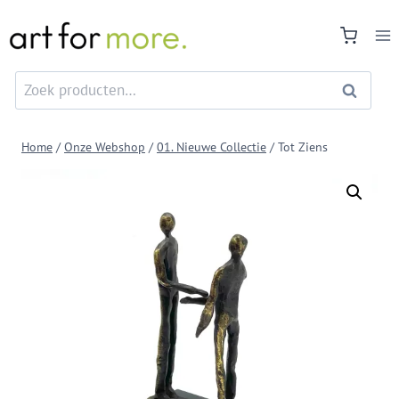
Doorgaan
naar
inhoud
Zoeken
Zoeken
naar:
Home
/
Onze Webshop
/
01. Nieuwe Collectie
/
Tot Ziens